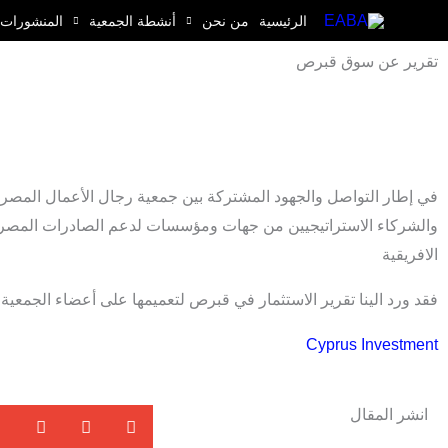
خطي
الرئيسية
من نحن
أنشطة الجمعية
المنشورات
لى
تقرير عن سوق قبرص
لمحتوى
في إطار التواصل والجهود المشتركة بين جمعية رجال الأعمال المصريي
والشركاء الاستراتيجيين من جهات ومؤسسات لدعم الصادرات المصري
الافريقية
فقد ورد الينا تقرير الاستثمار في قبرص لتعميمها على أعضاء الجمعية
Cyprus Investment
انشر المقال