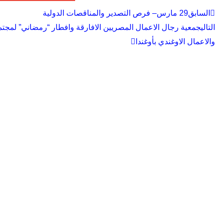
Next
Prev
السابق
29 مارس– فرص التصدير والمناقصات الدولية
التالي
جمعية رجال الاعمال المصريين الافارقة وافطار “رمضاني” لمجتم
والاعمال الاوغندي بأوغندا
عن EABA
الانشطة
العضوية
الرئيسية
الانشطة
إنضم
عن الجمعية
المؤتمرات
إتصل
مجلس الادارة
الاجتماعات
الشركاء الأستراتيجيون
البروتوكولات