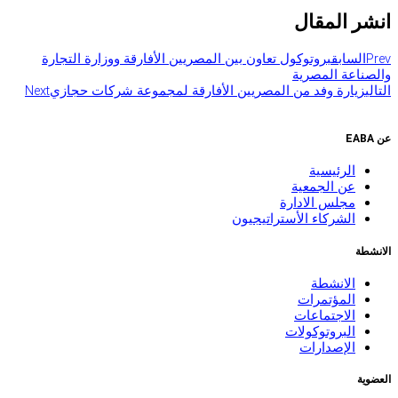
انشر المقال
Prev
السابق
بروتوكول تعاون بين المصريين الأفارقة ووزارة التجارة
والصناعة المصرية
التالي
زيارة وفد من المصريين الأفارقة لمجموعة شركات حجازي
Next
عن EABA
الرئيسية
عن الجمعية
مجلس الادارة
الشركاء الأستراتيجيون
الانشطة
الانشطة
المؤتمرات
الاجتماعات
البروتوكولات
الإصدارات
العضوية