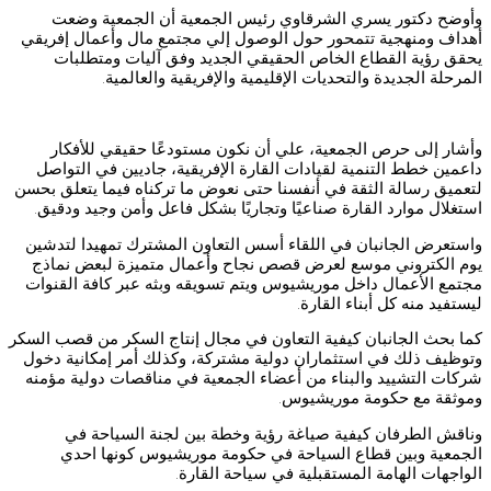
وأوضح دكتور يسري الشرقاوي رئيس الجمعية أن الجمعية وضعت
أهداف ومنهجية تتمحور حول الوصول إلي مجتمع مال وأعمال إفريقي
يحقق رؤية القطاع الخاص الحقيقي الجديد وفق آليات ومتطلبات
المرحلة الجديدة والتحديات الإقليمية والإفريقية والعالمية.
وأشار إلى حرص الجمعية، علي أن نكون مستودعًا حقيقي للأفكار
داعمين خطط التنمية لقيادات القارة الإفريقية، جاديين في التواصل
لتعميق رسالة الثقة في أنفسنا حتى نعوض ما تركناه فيما يتعلق بحسن
استغلال موارد القارة صناعيًا وتجاريًا بشكل فاعل وأمن وجيد ودقيق.
واستعرض الجانبان في اللقاء أسس التعاون المشترك تمهيدا لتدشين
يوم الكتروني موسع لعرض قصص نجاح وأعمال متميزة لبعض نماذج
مجتمع الأعمال داخل موريشيوس ويتم تسويقه وبثه عبر كافة القنوات
ليستفيد منه كل أبناء القارة.
كما بحث الجانبان كيفية التعاون في مجال إنتاج السكر من قصب السكر
وتوظيف ذلك في استثماران دولية مشتركة، وكذلك أمر إمكانية دخول
شركات التشييد والبناء من أعضاء الجمعية في مناقصات دولية مؤمنه
وموثقة مع حكومة موريشيوس.
وناقش الطرفان كيفية صياغة رؤية وخطة بين لجنة السياحة في
الجمعية وبين قطاع السياحة في حكومة موريشيوس كونها احدي
الواجهات الهامة المستقبلية في سياحة القارة.