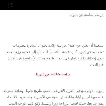
خطي
لى
دراسة شاملة عن إثيوبيا
لمحتوى
يسعدنا أن نعلن عن إطلاق دراسة رائدة بعنوان “مذكرة معلومات
تفصيلية عن إثيوبيا”. يهدف هذا التحليل الشامل إلى تقديم رؤى قيمة
حول إمكانات الاستثمار في إثيوبيا والمعلومات الأساسية عن الحياة
في البلاد.
دراسة شاملة عن إثيوبيا
إثيوبيا، دولة تقع في القرن الأفريقي، تتمتع بتاريخ طويل وثقافة متنوعة.
عاصمتها أديس أبابا، واللغة الرسمية هي الأمهرية. وقد شهد الاقتصاد
نموا سريعا، حيث لعبت الزراعة دورا رئيسيا. ومع ذلك، تواجه إثيوبيا